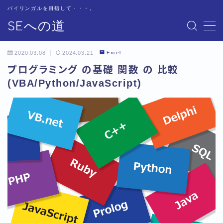
バイリンガルを目指して・・・。
SEへの道
MENU
お問い合わせ
2020.03.08
2024.03.21
Excel
サイトマップ
プログラミング の基礎 関数 の 比較
テクニカル
(VBA/Python/JavaScript)
トップページ
プライバシーポリシー
プロフィール
基本
書籍紹介
用語集
用語集-あ行
用語集-か行
用語集-さ行
用語集-た行
用語集-な行
用語集-は行