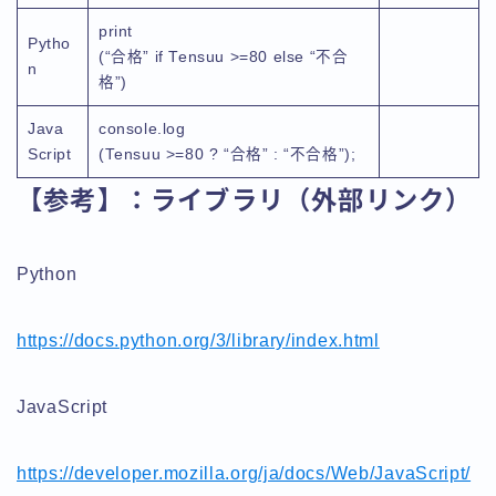
print
Pytho
(“合格” if Tensuu >=80 else “不合
n
格”)
Java
console.log
Script
(Tensuu >=80 ? “合格” : “不合格”);
【参考】：ライブラリ（外部リンク）
Python
https://docs.python.org/3/library/index.html
JavaScript
https://developer.mozilla.org/ja/docs/Web/JavaScript/