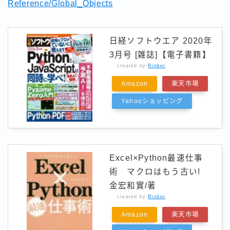
Reference/Global_Objects
日経ソフトウエア 2020年
3月号 [雑誌]【電子書籍】
created by
Rinker
Amazon
楽天市場
Yahooショッピング
Excel×Python最速仕事
術 マクロはもう古い!
金宏和實/著
created by
Rinker
Amazon
楽天市場