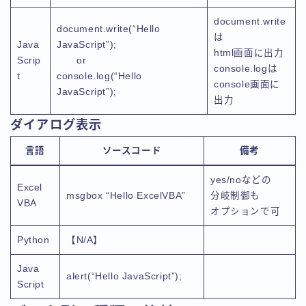
document.write
document.write(“Hello
は
Java
JavaScript”);
html画面に出力
Scrip
or
console.logは
t
console.log(“Hello
console画面に
JavaScript”);
出力
ダイアログ表示
言語
ソースコード
備考
yes/noなどの
Excel
msgbox “Hello ExcelVBA”
分岐制御も
VBA
オプションで可
Python
【N/A】
Java
alert(“Hello JavaScript”);
Script