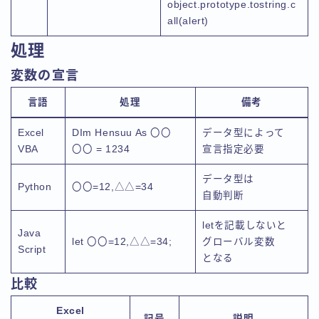
object.prototype.tostring.c
all(alert)
処理
変数の宣言
言語
処理
備考
Excel
DIm Hensuu As 〇〇
データ型によって
VBA
〇〇 = 1234
宣言指定必要
データ型は
Python
〇〇=12,△△=34
自動判断
letを記載しないと
Java
let 〇〇=12,△△=34;
グローバル変数
Script
となる
比較
Excel
記号
説明