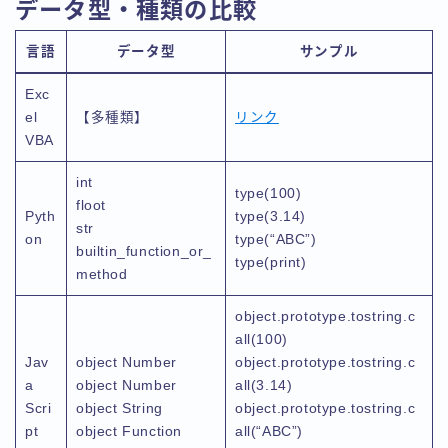
データ型・種類の比較
言語
データ型
サンプル
Exc
el
【多種類】
リンク
VBA
int
type(100)
floot
Pyth
type(3.14)
str
on
type(“ABC”)
builtin_function_or_
type(print)
method
object.prototype.tostring.c
all(100)
Jav
object Number
object.prototype.tostring.c
a
object Number
all(3.14)
Scri
object String
object.prototype.tostring.c
pt
object Function
all(“ABC”)