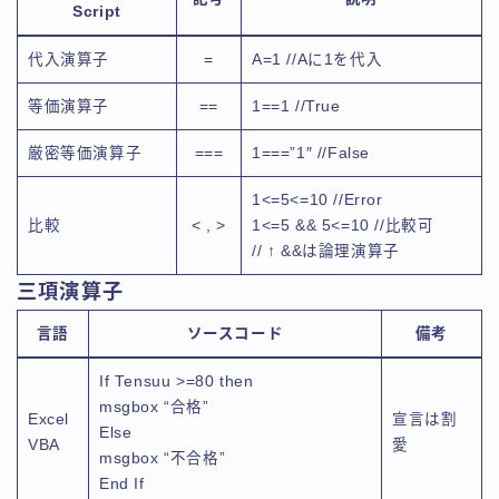
Script
代入演算子
=
A=1 //Aに1を代入
等価演算子
==
1==1 //True
厳密等価演算子
===
1===”1″ //False
1<=5<=10 //Error
比較
< , >
1<=5 && 5<=10 //比較可
// ↑ &&は論理演算子
三項演算子
言語
ソースコード
備考
If Tensuu >=80 then
msgbox “合格”
Excel
宣言は割
Else
VBA
愛
msgbox “不合格”
End If