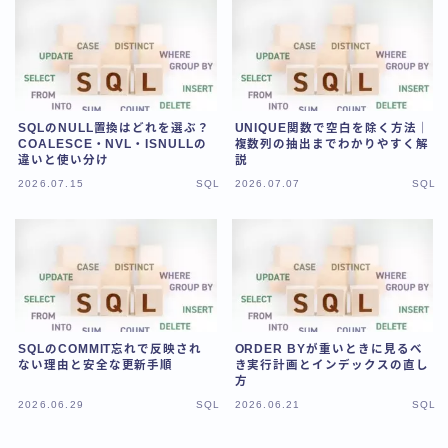
SQLのNULL置換はどれを選ぶ？
UNIQUE関数で空白を除く方法｜
COALESCE・NVL・ISNULLの
複数列の抽出までわかりやすく解
違いと使い分け
説
2026.07.15
SQL
2026.07.07
SQL
SQLのCOMMIT忘れで反映され
ORDER BYが重いときに見るべ
ない理由と安全な更新手順
き実行計画とインデックスの直し
方
2026.06.29
SQL
2026.06.21
SQL