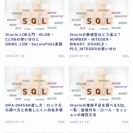
用語集-ま行
用語集-や行・わ
用語集-ら行
Oracle LOB入門｜BLOB・
Oracleの数値型はどう選ぶ？
CLOBの使い分けと
NUMBER・INTEGER・
DBMS_LOB・SecureFiles実践
BINARY_DOUBLE・
PLS_INTEGERの使い分け
2026.07.28
SQL
2026.07.26
SQL
ORA-00054の直し方｜ロック元
Oracleの権限不足を調べるSQL
の調べ方と失敗しにくい対処手順
一覧｜直接付与・ロール・セッシ
ョンの確認方法
2026.07.21
SQL
2026.07.16
SQL