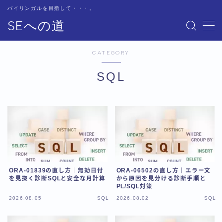
バイリンガルを目指して・・・。
SEへの道
MENU
お問い合わせ
CATEGORY
サイトマップ
テクニカル
SQL
トップページ
プライバシーポリシー
プロフィール
基本
書籍紹介
用語集
用語集-あ行
用語集-か行
ORA-01839の直し方｜無効日付
ORA-06502の直し方｜エラー文
用語集-さ行
を見抜く診断SQLと安全な月計算
から原因を見分ける診断手順と
PL/SQL対策
用語集-た行
2026.08.05
SQL
2026.08.02
SQL
用語集-な行
用語集-は行