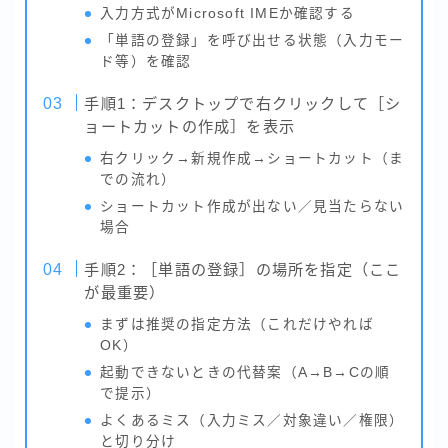
入力方式がMicrosoft IMEか確認する
「単語の登録」を呼び出せる状態（入力モー
ド等）を確認
手順1：デスクトップで右クリックして［シ
ョートカットの作成］を表示
右クリック→新規作成→ショートカット（ま
での流れ）
ショートカット作成が出ない／見当たらない
場合
手順2：［単語の登録］の場所を指定（ここ
が最重要）
まずは推奨の指定方法（これだけやれば
OK）
起動できないときの代替案（A→B→Cの順
で提示）
よくあるミス（入力ミス／対象違い／権限）
と切り分け