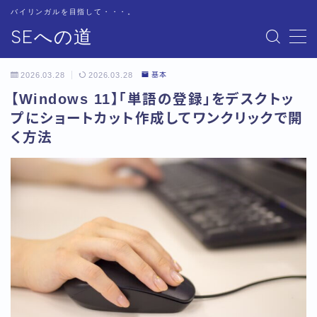
バイリンガルを目指して・・・。
SEへの道
MENU
お問い合わせ
2026.03.28
2026.03.28
基本
サイトマップ
【Windows 11】「単語の登録」をデスクトッ
テクニカル
プにショートカット作成してワンクリックで開
トップページ
く方法
プライバシーポリシー
プロフィール
基本
書籍紹介
用語集
用語集-あ行
用語集-か行
用語集-さ行
用語集-た行
用語集-な行
用語集-は行