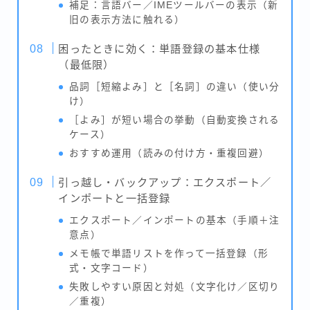
補足：言語バー／IMEツールバーの表示（新
旧の表示方法に触れる）
困ったときに効く：単語登録の基本仕様
（最低限）
品詞［短縮よみ］と［名詞］の違い（使い分
け）
［よみ］が短い場合の挙動（自動変換される
ケース）
おすすめ運用（読みの付け方・重複回避）
引っ越し・バックアップ：エクスポート／
インポートと一括登録
エクスポート／インポートの基本（手順＋注
意点）
メモ帳で単語リストを作って一括登録（形
式・文字コード）
失敗しやすい原因と対処（文字化け／区切り
／重複）