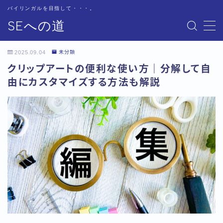
バイリンガルを目指して・・・。
SEへの道
MENU
お問い合わせ
2025.09.04
未分類
サイトマップ
クリップアートの便利な使い方｜分解して自
テクニカル
由にカスタマイズする方法も解説
トップページ
プライバシーポリシー
プロフィール
基本
書籍紹介
用語集
用語集-あ行
用語集-か行
用語集-さ行
用語集-た行
用語集-な行
用語集-は行