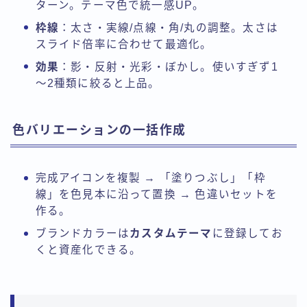
ターン。テーマ色で統一感UP。
枠線
：太さ・実線/点線・角/丸の調整。太さは
スライド倍率に合わせて最適化。
効果
：影・反射・光彩・ぼかし。使いすぎず1
～2種類に絞ると上品。
色バリエーションの一括作成
完成アイコンを複製 → 「塗りつぶし」「枠
線」を色見本に沿って置換 → 色違いセットを
作る。
ブランドカラーは
カスタムテーマ
に登録してお
くと資産化できる。