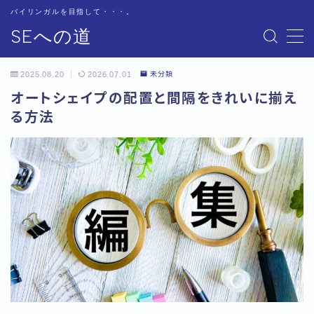
バイリンガルを目指して・・・。
SEへの道
MENU
お問い合わせ
2025.08.20
2026.07.01
未分類
サイトマップ
オートシェイプの配置と間隔をきれいに揃え
テクニカル
る方法
トップページ
プライバシーポリシー
プロフィール
基本
書籍紹介
用語集
用語集-あ行
用語集-か行
用語集-さ行
用語集-た行
用語集-な行
用語集-は行