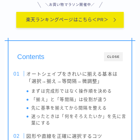
用語集-ま行
＼お買い物マラソン開催中／
用語集-や行・わ
用語集-ら行
楽天ランキングページはこちら＜PR＞
Contents
CLOSE
オートシェイプをきれいに揃える基本は
「選択→揃え→等間隔→微調整」
まずは完成形ではなく操作順を決める
「揃え」と「等間隔」は役割が違う
先に基準を揃えてから間隔を整える
迷ったときは「何をそろえたいか」を先に言
葉にする
図形や直線を正確に選択するコツ