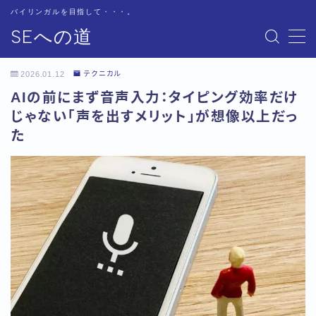
バイリンガルを目指して・・・。
SEへの道
MENU
お問い合わせ
2026.01.12
テクニカル
サイトマップ
AIの前にまず音声入力：タイピング効率だけ
テクニカル
じゃない「声を出すメリット」が想像以上だっ
トップページ
た
プライバシーポリシー
プロフィール
基本
書籍紹介
用語集
用語集-あ行
用語集-か行
用語集-さ行
用語集-た行
用語集-な行
用語集-は行