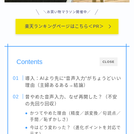
用語集-ま行
用語集-や行・わ
＼お買い物マラソン開催中／
用語集-ら行
楽天ランキングページはこちら＜PR＞
Contents
CLOSE
導入：AIより先に“音声入力”がちょうどいい
理由（主婦あるある→結論）
昔やめた音声入力、なぜ再開した？（不安
の先回り回収）
かつてやめた理由（精度／誤変換／句読点／
手間／恥ずかしさ）
今はどう変わった？（進化ポイントを対応で
示す）