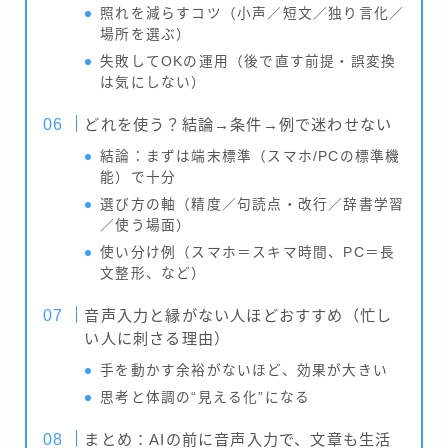
照れを減らすコツ（小声／短文／独り言化／
場所を選ぶ）
失敗してOKの運用（後で直す前提・誤変換
は気にしない）
どれを使う？結論→条件→例で迷わせない
結論：まずは端末標準（スマホ/PCの標準機
能）で十分
選び方の軸（精度／句読点・改行／辞書学習
／使う場面）
使い分け例（スマホ＝スキマ時間、PC＝長
文整形、など）
音声入力と縁がない人ほどおすすめ（忙し
い人に刺さる理由）
手を動かす余裕がないほど、効果が大きい
思考と体調の“見える化”になる
まとめ：AIの前に音声入力で、文章も生活