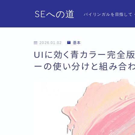
SEへの道
バイリンガルを目指して
2026.01.02
基本
UIに効く青カラー完全
ーの使い分けと組み合