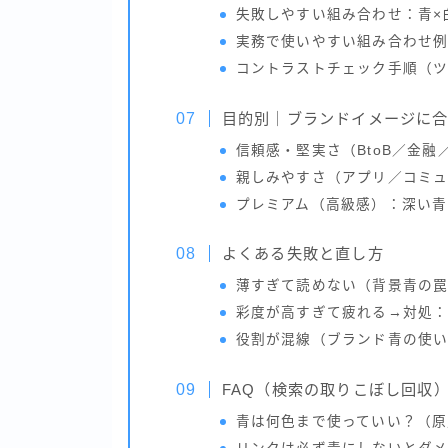
失敗しやすい組み合わせ：青×
実務で使いやすい組み合わせ
コントラストチェック手順（
目的別｜ブランドイメージに
信頼感・堅実さ（BtoB／金
親しみやすさ（アプリ／コミュ
プレミアム（高級感）：深い青
よくある失敗と直し方
薄すぎて読めない（背景青の
彩度が高すぎて疲れる→対処
役割が混線（ブランド青の使
FAQ（検索の取りこぼし回収
青は何色まで使っていい？（原