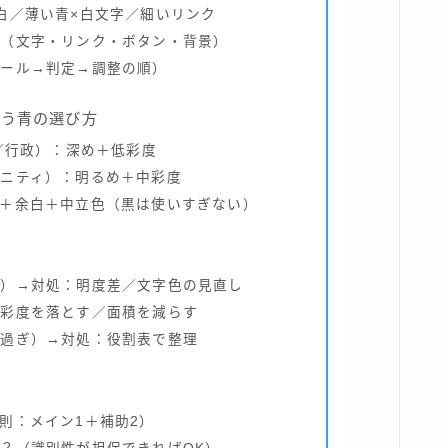
白／薄い青×白文字／細いリンク
例（文字・リンク・ボタン・背景）
ツール→判定→調整の順）
合う青の選び方
融／行政）：深め＋低彩度
ニティ）：明るめ＋中彩度
＋余白＋中立色（黒は使いすぎない）
罠）→対処：明度差／文字色の見直し
：彩度を落とす／面積を減らす
い過ぎ）→対処：役割表で整理
）
則：メイン1＋補助2）