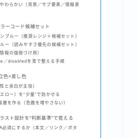
やわらかい（背景／サブ要素／情報表
カラーコード候補セット
インブルー（推奨レンジ＋候補セット）
ブルー（読みやすさ優先の候補セット）
情報の強弱づけ用）
ve／disabledを青で整える手順
立色×差し色
性と余白が主役）
エロー）を“少量”で効かせる
階層を作る（色数を増やさない）
ラスト設計を“判断基準”で覚える
AA必須にするか（本文／リンク／ボタ