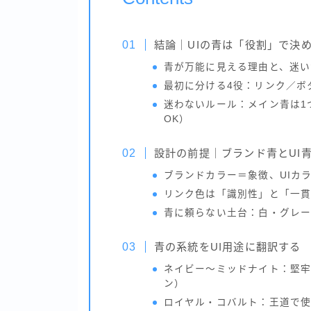
結論｜UIの青は「役割」で決
青が万能に見える理由と、迷い
最初に分ける4役：リンク／ボ
迷わないルール：メイン青は1
OK）
設計の前提｜ブランド青とUI
ブランドカラー＝象徴、UIカ
リンク色は「識別性」と「一
青に頼らない土台：白・グレー
青の系統をUI用途に翻訳する
ネイビー〜ミッドナイト：堅
ン）
ロイヤル・コバルト：王道で使