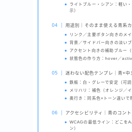
ライトブルー・シアン：軽い・
示）
用途別｜そのまま使える青系
リンク／主要ボタン向きのメ
背景／サイドバー向きの淡い
アクセント向きの補助ブルー（
状態色の作り方：hover／acti
迷わない配色テンプレ｜青×中
鉄板：白・グレーで安定（可読
メリハリ：補色（オレンジ／イ
奥行き：同系色×トーン違いで
アクセシビリティ｜青のコント
WCAGの最低ライン：どこを
ン）