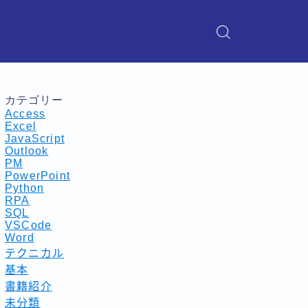
カテゴリー
Access
Excel
JavaScript
Outlook
PM
PowerPoint
Python
RPA
SQL
VSCode
Word
テクニカル
基本
書籍紹介
未分類