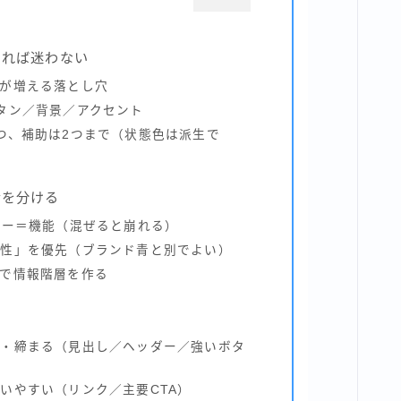
めれば迷わない
が増える落とし穴
タン／背景／アクセント
つ、補助は2つまで（状態色は派生で
青を分ける
ラー＝機能（混ぜると崩れる）
貫性」を優先（ブランド青と別でよい）
で情報階層を作る
牢・締まる（見出し／ヘッダー／強いボタ
いやすい（リンク／主要CTA）