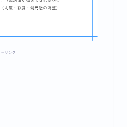
？（識別性が担保できればOK）
？（明度・彩度・発光感の調整）
順
サーリンク