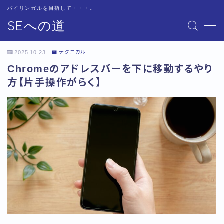
バイリンガルを目指して・・・。
SEへの道
MENU
お問い合わせ
2025.10.23
テクニカル
サイトマップ
Chromeのアドレスバーを下に移動するやり
テクニカル
方【片手操作がらく】
トップページ
プライバシーポリシー
プロフィール
基本
書籍紹介
用語集
用語集-あ行
用語集-か行
用語集-さ行
用語集-た行
用語集-な行
用語集-は行