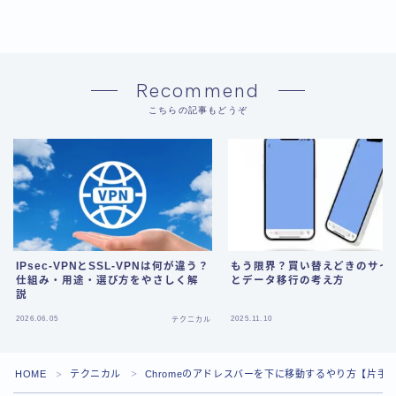
Recommend
こちらの記事もどうぞ
IPsec-VPNとSSL-VPNは何が違う？
もう限界？買い替えどきのサイ
仕組み・用途・選び方をやさしく解
とデータ移行の考え方
説
2026.06.05
2025.11.10
テクニカル
テ
HOME
テクニカル
Chromeのアドレスバーを下に移動するやり方【片手
＞
＞