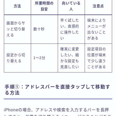
所要時間の
向いている
方法
注意点
目安
人
早く試した
端末により
画面からサ
い、直感的
メニューが
ッと切り替
数十秒
に操作した
出ないこと
える
い
がある
確実に変更
設定項目の
設定から切
したい、細
位置が端末
1〜2分
り替える
かな設定も
で少し違う
見直したい
ことがある
手順①：アドレスバーを直接タップして移動す
る方法
iPhoneの場合、アドレスや検索を入力するバーを長押