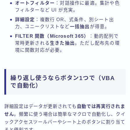
オートフィルター
：対話操作に最適。集計や色
フィルターなど UI が充実。
詳細設定
：複数行 OR、式条件、別シート出
力、ユニークリストなど
一括抽出
が得意。
FILTER 関数（Microsoft 365）
：動的配列で
常時更新される
生きた抽出
。ただし配布先の環
境に関数対応が必要。
繰り返し使うならボタン1つで（VBA
で自動化）
詳細設定はデータが更新されても
自動では再実行されま
せん
。頻繁に使う場合は簡単なマクロで自動化し、クイ
ックアクセスツールバーやシート上のボタンに割り当て
ると便利です。