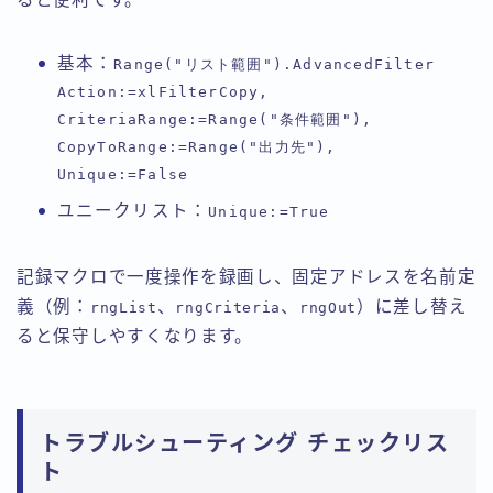
基本：
Range("リスト範囲").AdvancedFilter
Action:=xlFilterCopy,
CriteriaRange:=Range("条件範囲"),
CopyToRange:=Range("出力先"),
Unique:=False
ユニークリスト：
Unique:=True
記録マクロで一度操作を録画し、固定アドレスを名前定
義（例：
、
、
）に差し替え
rngList
rngCriteria
rngOut
ると保守しやすくなります。
トラブルシューティング チェックリス
ト