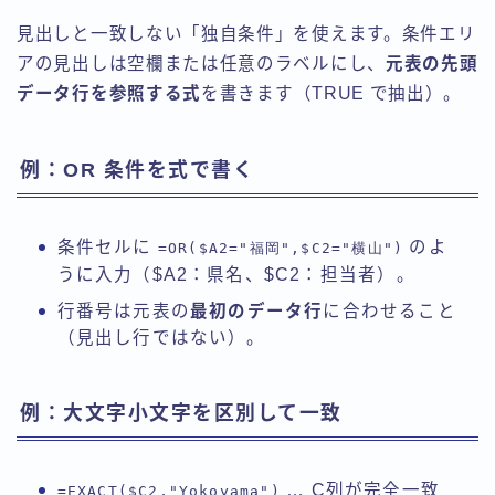
見出しと一致しない「独自条件」を使えます。条件エリ
アの見出しは空欄または任意のラベルにし、
元表の先頭
データ行を参照する式
を書きます（TRUE で抽出）。
例：OR 条件を式で書く
条件セルに
のよ
=OR($A2="福岡",$C2="横山")
うに入力（$A2：県名、$C2：担当者）。
行番号は元表の
最初のデータ行
に合わせること
（見出し行ではない）。
例：大文字小文字を区別して一致
… C列が完全一致
=EXACT($C2,"Yokoyama")