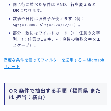
同じ行に並べた条件は AND、
行を変えると
OR
になります。
数値や日付は演算子が使えます（例：
、
）。
&gt;=10000
&lt;=2024/12/31
部分一致にはワイルドカード（
：任意の文字
*
列、
：任意の1文字、
：直後の特殊文字をエ
?
~
スケープ）。
高度な条件を使ってフィルターを適用する – Microsoft
サポート
OR 条件で抽出する手順（福岡県 また
は 担当：横山）