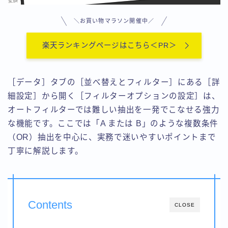
用語集-ま行
用語集-や行・わ
＼お買い物マラソン開催中／
用語集-ら行
楽天ランキングページはこちら＜PR＞
［データ］タブの［並べ替えとフィルター］にある［詳
細設定］から開く［フィルターオプションの設定］は、
オートフィルターでは難しい抽出を一発でこなせる強力
な機能です。ここでは「A または B」のような複数条件
（OR）抽出を中心に、実務で迷いやすいポイントまで
丁寧に解説します。
Contents
CLOSE