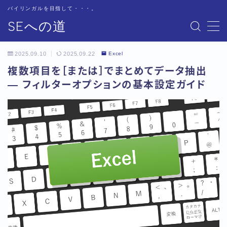
バイリンガルを目指して・・・。
SEへの道
MENU
お問い合わせ
2025.09.10
2025.09.22
Excel
サイトマップ
複数項目を［または］でまとめてデータ抽出
テクニカル
― フィルターオプションの基本設定ガイド
トップページ
プライバシーポリシー
プロフィール
基本
書籍紹介
用語集
用語集-あ行
用語集-か行
用語集-さ行
用語集-た行
用語集-な行
用語集-は行