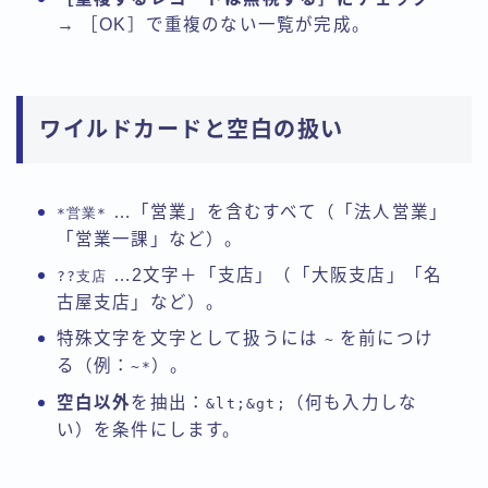
→ ［OK］で重複のない一覧が完成。
ワイルドカードと空白の扱い
…「営業」を含むすべて（「法人営業」
*営業*
「営業一課」など）。
…2文字＋「支店」（「大阪支店」「名
??支店
古屋支店」など）。
特殊文字を文字として扱うには
を前につけ
~
る（例：
）。
~*
空白以外
を抽出：
（何も入力しな
&lt;&gt;
い）を条件にします。