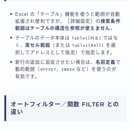
Excel の「テーブル」機能を使うと範囲が自動
拡張され便利ですが、［詳細設定］の
検索条件
範囲はテーブルの構造化参照が使えません
。
テーブルのデータ本体は
ではな
Table1[列名]
く、
実セル範囲
（または
を選
Table1[#All]
択してアドレスとして指定）で指定します。
新行の追加に追従させたい場合は、
名前定義
で
動的範囲（
、
など）を使うのが
OFFSET
INDEX
有効です。
オートフィルター／関数 FILTER との
違い